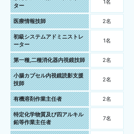
1名
ター
医療情報技師
2名
初級システムアドミニストレ
1名
ーター
第一種,二種消化器内視鏡技師
2名
小腸カプセル内視鏡読影支援
2名
技師
有機溶剤作業主任者
2名
特定化学物質及び四アルキル
7名
鉛等作業主任者